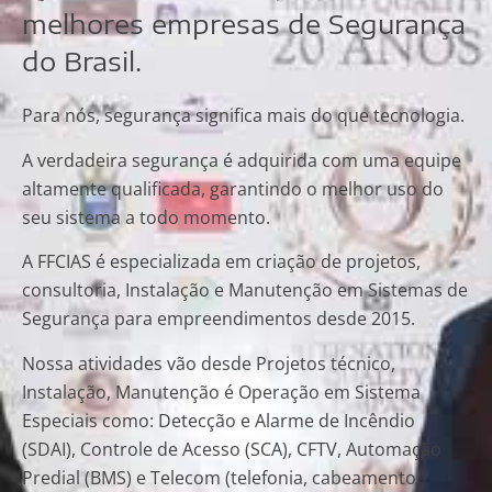
melhores empresas de Segurança
do Brasil.
Para nós, segurança significa mais do que tecnologia.
A verdadeira segurança é adquirida com uma equipe
altamente qualificada, garantindo o melhor uso do
seu sistema a todo momento.
A FFCIAS é especializada em criação de projetos,
consultoria, Instalação e Manutenção em Sistemas de
Segurança para empreendimentos desde 2015.
Nossa atividades vão desde Projetos técnico,
Instalação, Manutenção é Operação em Sistema
Especiais como: Detecção e Alarme de Incêndio
(SDAI), Controle de Acesso (SCA), CFTV, Automação
Predial (BMS) e Telecom (telefonia, cabeamento